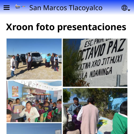
Pasar al contenido principal
San Marcos Tlacoyalco
Se
Xroon foto presentaciones