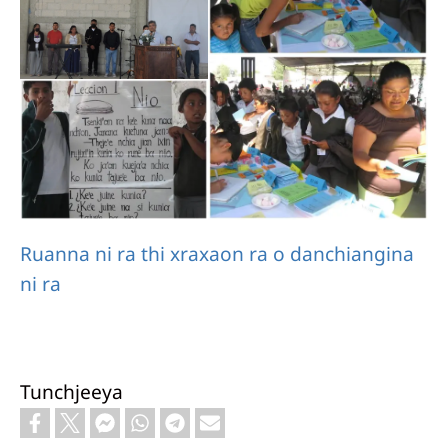
Ruanna ni ra thi xraxaon ra o danchiangina
ni ra
Tunchjeeya