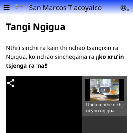
Pasar al contenido principal
San Marcos Tlacoyalco
Se
Tangi Ngigua
Nthi'i sinchii ra kain thi nchao tsangixin ra
Ngigua, ko nchao sinchegania ra
¡¡ko xru'in
tsjenga ra 'na!!
Unda renthe nichja
ni yoo ngigua