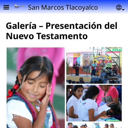
Pasar al contenido principal
San Marcos Tlacoyalco
Se
Galería – Presentación del
Nuevo Testamento