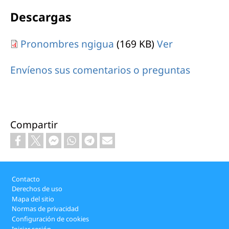
Descargas
Pronombres ngigua
(169 KB)
Ver
Envíenos sus comentarios o preguntas
Compartir
Footer
Contacto
Derechos de uso
Mapa del sitio
Normas de privacidad
Configuración de cookies
Iniciar sesión