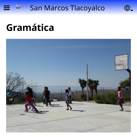
Pasar al contenido principal
San Marcos Tlacoyalco
Se
Gramática