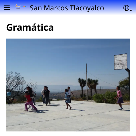
Pasar al contenido principal
San Marcos Tlacoyalco
Se
Gramática