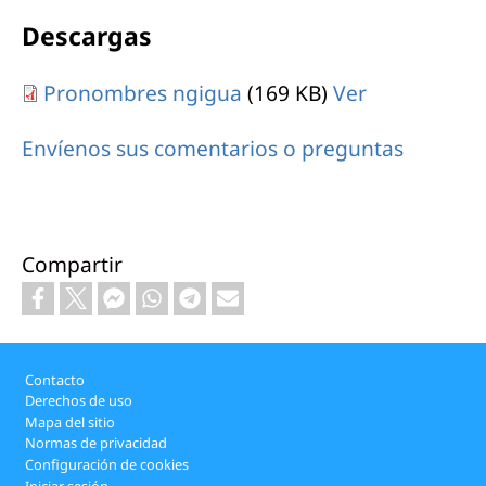
Descargas
Pronombres ngigua
(169 KB)
Ver
Envíenos sus comentarios o preguntas
Compartir
Footer
Contacto
Derechos de uso
Mapa del sitio
Normas de privacidad
Configuración de cookies
Iniciar sesión