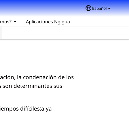
Español
Select your lang
omos?
Aplicaciones Ngigua
vación, la condenación de los
os son determinantes sus
empos difíciles;a ya