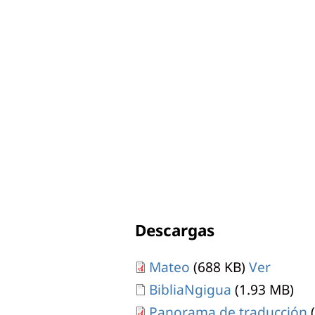
Descargas
Mateo
(688 KB)
Ver
Document
BibliaNgigua
(1.93 MB)
Panorama de traducción
(