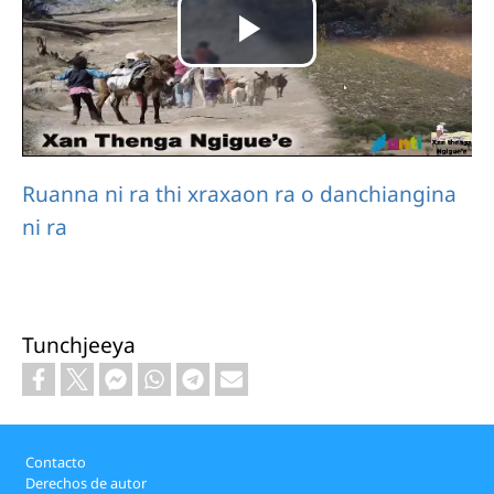
Reproducir
Vídeo
Ruanna ni ra thi xraxaon ra o danchiangina
ni ra
Tunchjeeya
Footer
Contacto
Derechos de autor