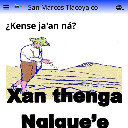
Pasar al contenido principal
San Marcos Tlacoyalco
Se
¿Kense ja'an ná?