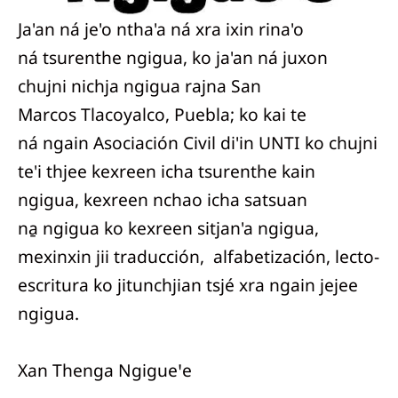
Ja'an ná je'o ntha'a ná xra ixin rina'o
ná tsurenthe ngigua, ko ja'an ná juxon
chujni nichja ngigua rajna San
Marcos Tlacoyalco, Puebla; ko kai te
ná ngain Asociación Civil di'in UNTI ko chujni
te'i thjee kexreen icha tsurenthe kain
ngigua, kexreen nchao icha satsuan
na̱ ngigua ko kexreen sitjan'a ngigua,
mexinxin jii traducción, alfabetización, lecto-
escritura ko jitunchjian tsjé xra ngain jejee
ngigua.
Xan Thenga Ngigueꞌe