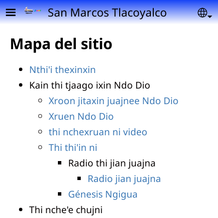
Pasar al contenido principal
San Marcos Tlacoyalco
Se
Mapa del sitio
Nthi'i thexinxin
Kain thi tjaago ixin Ndo Dio
Xroon jitaxin juajnee Ndo Dio
Xruen Ndo Dio
thi nchexruan ni video
Thi thi'in ni
Radio thi jian juajna
Radio jian juajna
Génesis Ngigua
Thi nche'e chujni