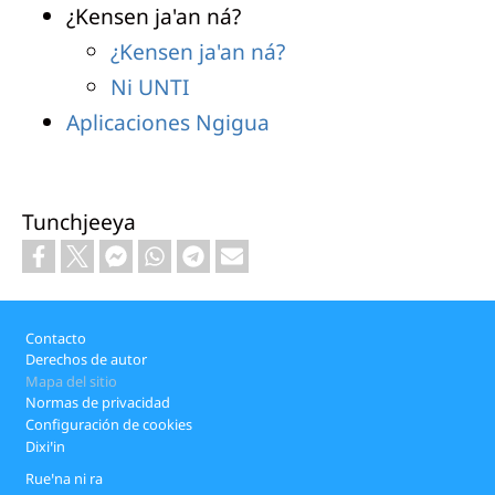
¿Kensen ja'an ná?
¿Kensen ja'an ná?
Ni UNTI
Aplicaciones Ngigua
Tunchjeeya
Footer
Contacto
Derechos de autor
Mapa del sitio
Normas de privacidad
Configuración de cookies
Dixiꞌin
Rueꞌna ni ra